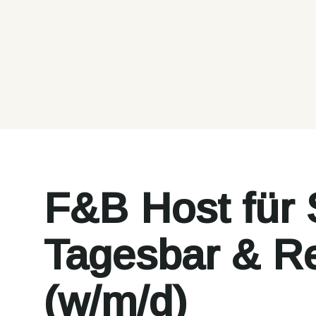
F&B Host für 
Tagesbar & R
(w/m/d)