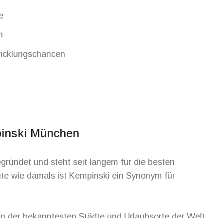
e
n
wicklungschancen
pinski München
ründet und steht seit langem für die besten
te wie damals ist Kempinski ein Synonym für
en der bekanntesten Städte und Urlaubsorte der Welt,