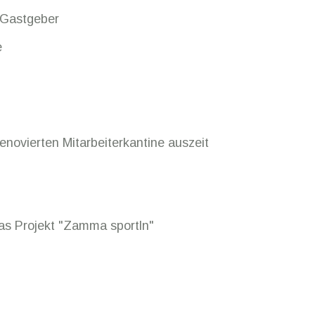
r Gastgeber
e
novierten Mitarbeiterkantine auszeit
as Projekt "Zamma sportln"